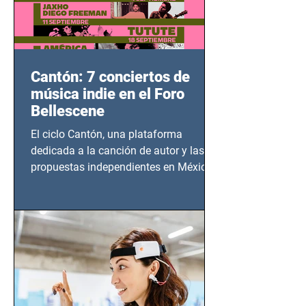
Cantón: 7 conciertos de
música indie en el Foro
Bellescene
El ciclo Cantón, una plataforma
dedicada a la canción de autor y las
propuestas independientes en México,
tendrá lugar en el Foro Bellescene
(Zempoala 90, Narvarte Oriente,
CDMX), todos los miércoles a partir del
14 de agosto al 25 de septiembre, a las
20:00 horas.