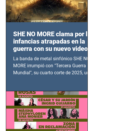
SHE NO MORE clama por las
infancias atrapadas en la
guerra con su nuevo video
TERCERA GUERRA
La banda de metal sinfónico SHE NO
MUNDIAL
MORE irrumpió con "Tercera Guerra
Mundial", su cuarto corte de 2025, un
grito contra el calvario de niños,
adolescentes y mujeres en epicentros
bélicos.