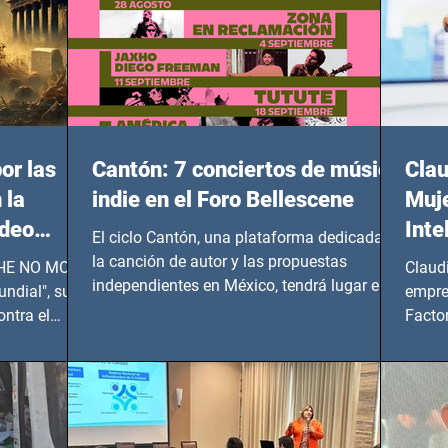
or las
Cantón: 7 conciertos de música
Clau
 la
indie en el Foro Bellescene
Muje
ideo
Inte
El ciclo Cantón, una plataforma dedicada a
UNDIAL
la canción de autor y las propuestas
 SHE NO MORE
Claud
independientes en México, tendrá lugar en el
ndial", su
empre
Foro Bellescene (Zempoala 90, Narvarte
ontra el
Factor
Oriente, CDMX), todos los miércoles a partir
 y mujeres
lider
del 14 de agosto al 25 de septiembre, a las
20:00 horas.