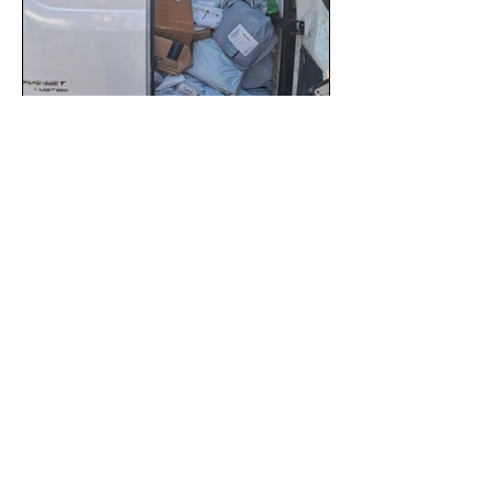
SSC localiza camioneta
robada y captura a tres
sospechosos con mercancía
en Azcapotzalco
Gracias a una denuncia oportuna y al
monitoreo de las videocámaras de
seguridad, elementos de la Secretaría
de Seguridad Ciudadana (SSC)...