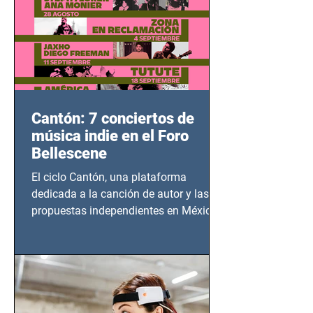
Cantón: 7 conciertos de
música indie en el Foro
Bellescene
El ciclo Cantón, una plataforma
dedicada a la canción de autor y las
propuestas independientes en México,
tendrá lugar en el Foro Bellescene
(Zempoala 90, Narvarte Oriente,
CDMX), todos los miércoles a partir del
14 de agosto al 25 de septiembre, a las
20:00 horas.