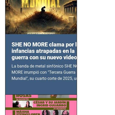
SHE NO MORE clama por las
infancias atrapadas en la
guerra con su nuevo video
TERCERA GUERRA
La banda de metal sinfónico SHE NO
MUNDIAL
MORE irrumpió con "Tercera Guerra
Mundial", su cuarto corte de 2025, un
grito contra el calvario de niños,
adolescentes y mujeres en epicentros
bélicos.