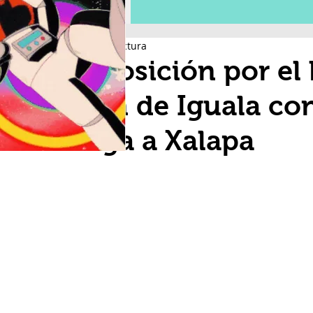
2 min de lectura
Exposición por el 
Plan de Iguala co
llega a Xalapa