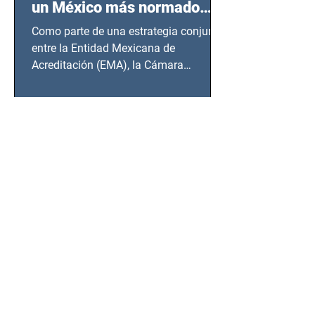
un México más normado
desde Querétaro, Hidalgo y
Como parte de una estrategia conjunta
BCS
entre la Entidad Mexicana de
Acreditación (EMA), la Cámara
Nacional de la Industria de...
SSC detiene a hombre con
antecedentes penales tras