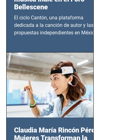
Bellescene
El ciclo Cantón, una plataforma
dedicada a la canción de autor y las
propuestas independientes en México,
tendrá lugar en el Foro Bellescene
(Zempoala 90, Narvarte Oriente,
CDMX), todos los miércoles a partir del
14 de agosto al 25 de septiembre, a las
20:00 horas.
Claudia María Rincón Pérez:
Mujeres Transforman la