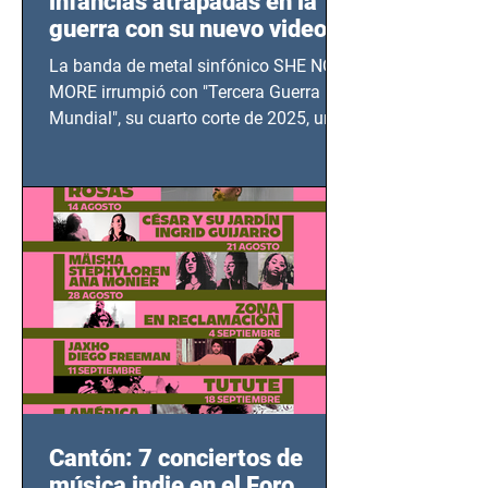
infancias atrapadas en la
guerra con su nuevo video
TERCERA GUERRA
La banda de metal sinfónico SHE NO
MUNDIAL
MORE irrumpió con "Tercera Guerra
Mundial", su cuarto corte de 2025, un
grito contra el calvario de niños,
adolescentes y mujeres en epicentros
bélicos.
Cantón: 7 conciertos de
música indie en el Foro