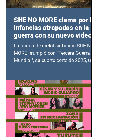
SHE NO MORE clama por las
infancias atrapadas en la
guerra con su nuevo video
TERCERA GUERRA
La banda de metal sinfónico SHE NO
MUNDIAL
MORE irrumpió con "Tercera Guerra
Mundial", su cuarto corte de 2025, un
grito contra el calvario de niños,
adolescentes y mujeres en epicentros
bélicos.