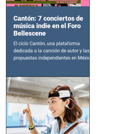
Cantón: 7 conciertos de
música indie en el Foro
Bellescene
El ciclo Cantón, una plataforma
dedicada a la canción de autor y las
propuestas independientes en México,
tendrá lugar en el Foro Bellescene
(Zempoala 90, Narvarte Oriente,
CDMX), todos los miércoles a partir del
14 de agosto al 25 de septiembre, a las
20:00 horas.