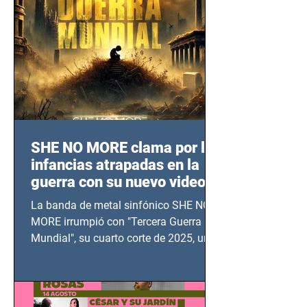
SHE NO MORE clama por las
infancias atrapadas en la
guerra con su nuevo video
TERCERA GUERRA
La banda de metal sinfónico SHE NO
MUNDIAL
MORE irrumpió con "Tercera Guerra
Mundial", su cuarto corte de 2025, un
grito contra el calvario de niños,
adolescentes y mujeres en epicentros
bélicos.