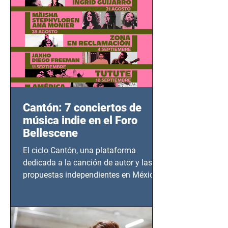
Cantón: 7 conciertos de
música indie en el Foro
Bellescene
El ciclo Cantón, una plataforma
dedicada a la canción de autor y las
propuestas independientes en México,
tendrá lugar en el Foro Bellescene
(Zempoala 90, Narvarte Oriente,
CDMX), todos los miércoles a partir del
14 de agosto al 25 de septiembre, a las