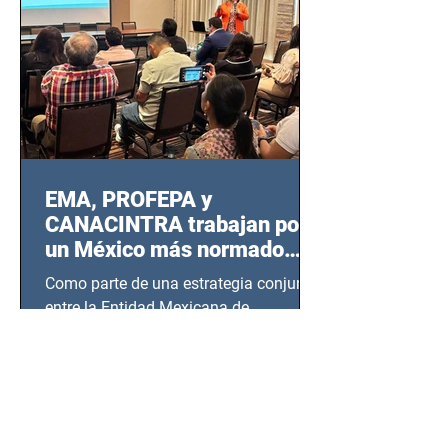
EMA, PROFEPA y
CANACINTRA trabajan por
un México más normado
desde Querétaro, Hidalgo y
Como parte de una estrategia conjunta
BCS
entre la Entidad Mexicana de
Acreditación (EMA), la Cámara
Nacional de la Industria de...