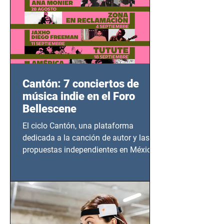
Cantón: 7 conciertos de
música indie en el Foro
Bellescene
El ciclo Cantón, una plataforma
dedicada a la canción de autor y las
propuestas independientes en México,
tendrá lugar en el Foro Bellescene
(Zempoala 90, Narvarte Oriente,
CDMX), todos los miércoles a partir del
14 de agosto al 25 de septiembre, a las
20:00 horas.