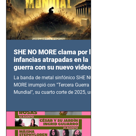
SHE NO MORE clama por las
infancias atrapadas en la
guerra con su nuevo video
TERCERA GUERRA
La banda de metal sinfónico SHE NO
MUNDIAL
MORE irrumpió con "Tercera Guerra
Mundial", su cuarto corte de 2025, un
grito contra el calvario de niños,
adolescentes y mujeres en epicentros
bélicos.