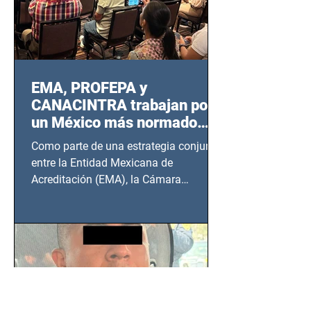
EMA, PROFEPA y
CANACINTRA trabajan por
un México más normado
desde Querétaro, Hidalgo y
Como parte de una estrategia conjunta
BCS
entre la Entidad Mexicana de
Acreditación (EMA), la Cámara
Nacional de la Industria de...