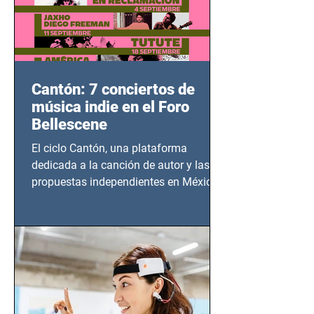
Cantón: 7 conciertos de
música indie en el Foro
Bellescene
El ciclo Cantón, una plataforma
dedicada a la canción de autor y las
propuestas independientes en México,
tendrá lugar en el Foro Bellescene
(Zempoala 90, Narvarte Oriente,
CDMX), todos los miércoles a partir del
14 de agosto al 25 de septiembre, a las
20:00 horas.