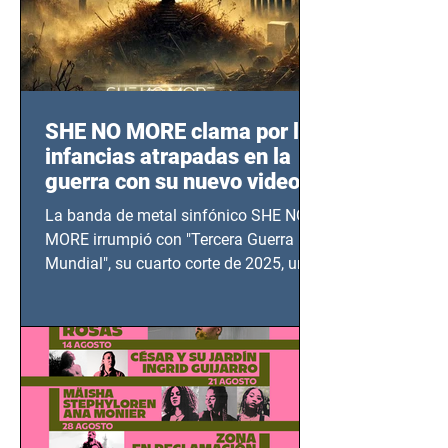
SHE NO MORE clama por las
infancias atrapadas en la
guerra con su nuevo video
TERCERA GUERRA
La banda de metal sinfónico SHE NO
MUNDIAL
MORE irrumpió con "Tercera Guerra
Mundial", su cuarto corte de 2025, un
grito contra el calvario de niños,
adolescentes y mujeres en epicentros
bélicos.