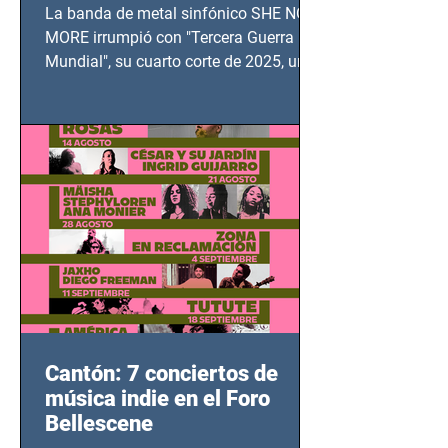
TERCERA GUERRA
La banda de metal sinfónico SHE NO
MUNDIAL
MORE irrumpió con "Tercera Guerra
Mundial", su cuarto corte de 2025, un
grito contra el calvario de niños,
adolescentes y mujeres en epicentros
bélicos.
Cantón: 7 conciertos de
música indie en el Foro
Bellescene