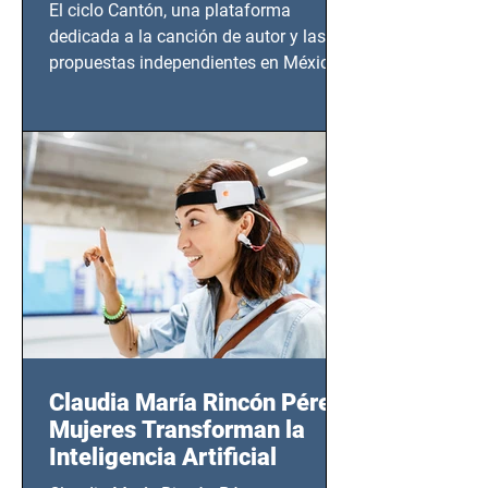
El ciclo Cantón, una plataforma
dedicada a la canción de autor y las
propuestas independientes en México,
tendrá lugar en el Foro Bellescene
(Zempoala 90, Narvarte Oriente,
CDMX), todos los miércoles a partir del
14 de agosto al 25 de septiembre, a las
20:00 horas.
Claudia María Rincón Pérez:
Mujeres Transforman la
Inteligencia Artificial