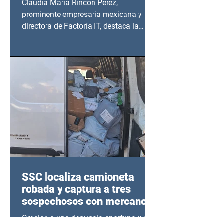
Claudia María Rincón Pérez,
prominente empresaria mexicana y
directora de Factoría IT, destaca la
importancia del liderazgo femenino en
este sector
SSC localiza camioneta
robada y captura a tres
sospechosos con mercancía
en Azcapotzalco