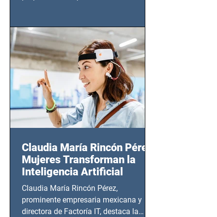
tendrá lugar en el Foro Bellescene
(Zempoala 90, Narvarte Oriente,
CDMX), todos los miércoles a partir del
14 de agosto al 25 de septiembre, a las
20:00 horas.
Claudia María Rincón Pérez:
Mujeres Transforman la
Inteligencia Artificial
Claudia María Rincón Pérez,
prominente empresaria mexicana y
directora de Factoría IT, destaca la