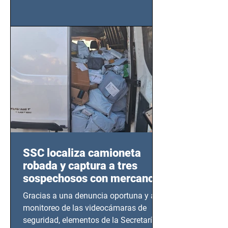
importancia del liderazgo femenino en
este sector
SSC localiza camioneta
robada y captura a tres
sospechosos con mercancía
en Azcapotzalco
Gracias a una denuncia oportuna y al
monitoreo de las videocámaras de
seguridad, elementos de la Secretaría