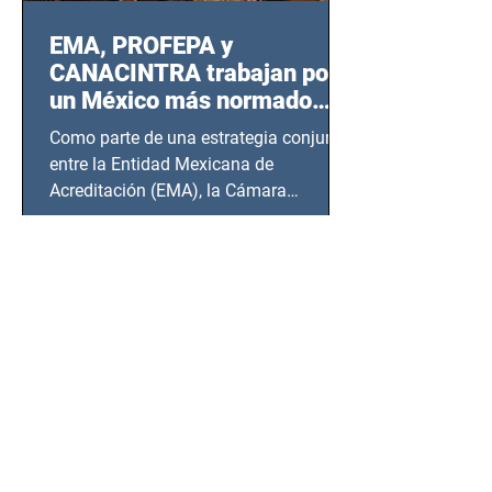
EMA, PROFEPA y
CANACINTRA trabajan por
un México más normado
desde Querétaro, Hidalgo y
Como parte de una estrategia conjunta
BCS
entre la Entidad Mexicana de
Acreditación (EMA), la Cámara
Nacional de la Industria de...