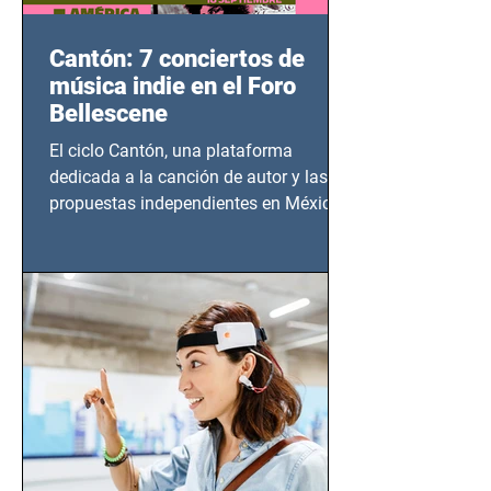
Cantón: 7 conciertos de
música indie en el Foro
Bellescene
El ciclo Cantón, una plataforma
dedicada a la canción de autor y las
propuestas independientes en México,
tendrá lugar en el Foro Bellescene
(Zempoala 90, Narvarte Oriente,
CDMX), todos los miércoles a partir del
14 de agosto al 25 de septiembre, a las
20:00 horas.