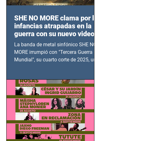
SHE NO MORE clama por las
infancias atrapadas en la
guerra con su nuevo video
TERCERA GUERRA
La banda de metal sinfónico SHE NO
MUNDIAL
MORE irrumpió con "Tercera Guerra
Mundial", su cuarto corte de 2025, un
grito contra el calvario de niños,
adolescentes y mujeres en epicentros
bélicos.