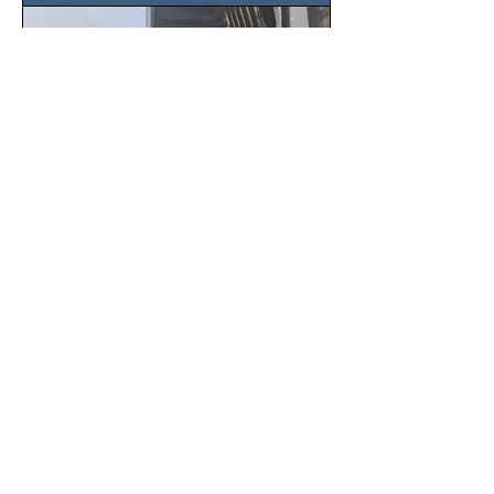
SSC localiza camioneta
robada y captura a tres
sospechosos con mercancía
en Azcapotzalco
Gracias a una denuncia oportuna y al
monitoreo de las videocámaras de
seguridad, elementos de la Secretaría
de Seguridad Ciudadana (SSC)...