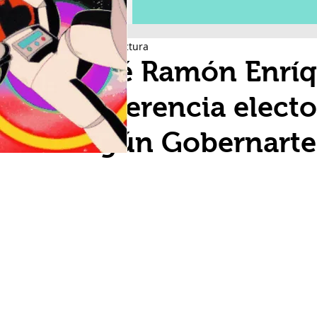
1 min de lectura
José Ramón Enríq
preferencia elect
según Gobernarte