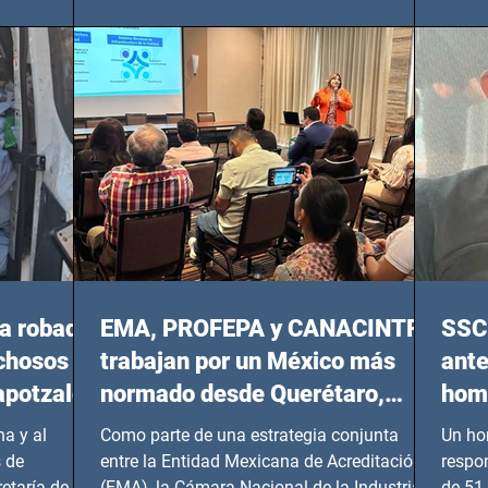
 y mujeres
lider
del 14 de agosto al 25 de septiembre, a las
20:00 horas.
a robada
EMA, PROFEPA y CANACINTRA
SSC 
echosos
trabajan por un México más
ante
apotzalco
normado desde Querétaro,
homi
Hidalgo y BCS
a y al
Como parte de una estrategia conjunta
Un ho
 de
entre la Entidad Mexicana de Acreditación
respo
etaría de
(EMA), la Cámara Nacional de la Industria
de 51 