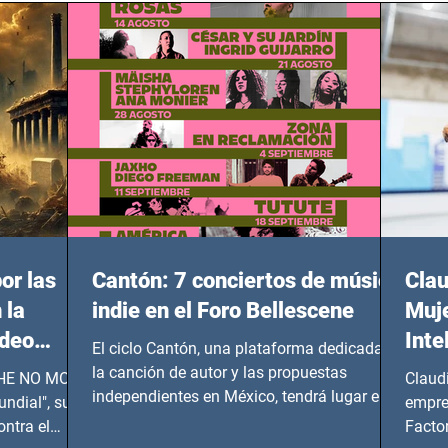
or las
Cantón: 7 conciertos de música
Clau
 la
indie en el Foro Bellescene
Muje
ideo
Inte
El ciclo Cantón, una plataforma dedicada a
UNDIAL
la canción de autor y las propuestas
 SHE NO MORE
Claud
independientes en México, tendrá lugar en el
ndial", su
empre
Foro Bellescene (Zempoala 90, Narvarte
ontra el
Factor
Oriente, CDMX), todos los miércoles a partir