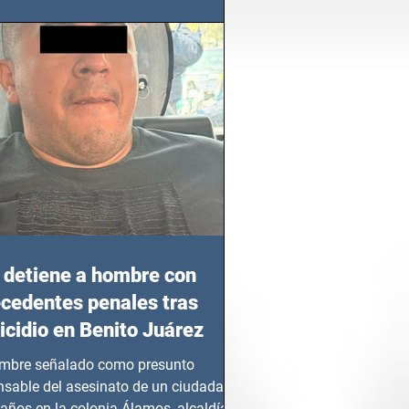
azgo femenino en este sector
detiene a hombre con
cedentes penales tras
cidio en Benito Juárez
mbre señalado como presunto
nsable del asesinato de un ciudadano
años en la colonia Álamos, alcaldía