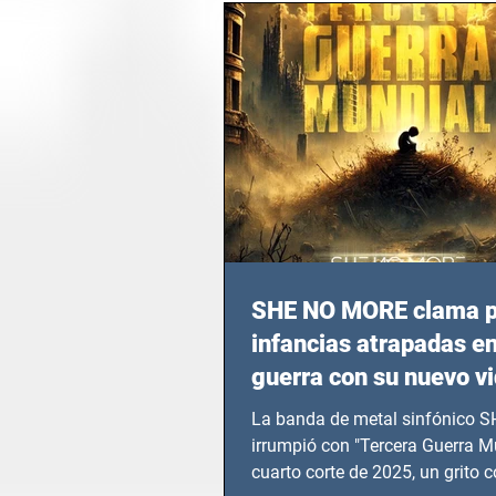
SHE NO MORE clama p
infancias atrapadas en
guerra con su nuevo v
TERCERA GUERRA M
La banda de metal sinfónico
irrumpió con "Tercera Guerra Mu
cuarto corte de 2025, un grito c