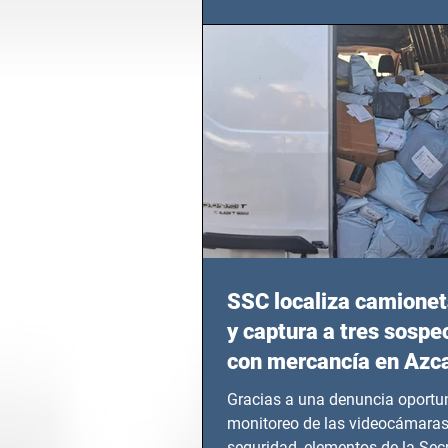
calvario de niños, adolescentes
en epicentros bélicos.
SSC localiza camionet
y captura a tres sosp
con mercancía en Azc
Gracias a una denuncia oportun
monitoreo de las videocámaras
seguridad, elementos de la Secr