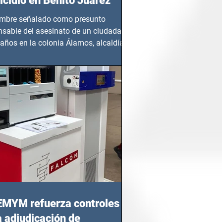
cidio en Benito Juárez
mbre señalado como presunto
nsable del asesinato de un ciudadano
años en la colonia Álamos, alcaldía
 Juárez, fue...
EMYM refuerza controles
a adjudicación de