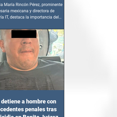
ia María Rincón Pérez, prominente
saria mexicana y directora de
ía IT, destaca la importancia del
azgo femenino en este sector
detiene a hombre con
cedentes penales tras