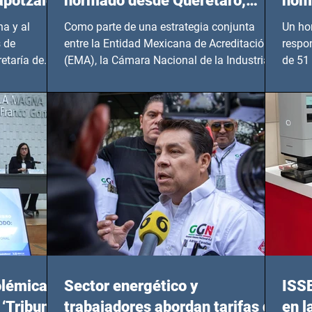
apotzalco
normado desde Querétaro,
homi
Hidalgo y BCS
a y al
Como parte de una estrategia conjunta
Un ho
 de
entre la Entidad Mexicana de Acreditación
respo
etaría de
(EMA), la Cámara Nacional de la Industria
de 51 
de...
Benito
olémicas
Sector energético y
ISS
 ‘Tribunal
trabajadores abordan tarifas de
en l