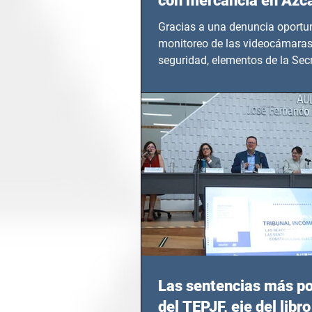
con mercancía en Azc
Gracias a una denuncia oportun
monitoreo de las videocámaras
seguridad, elementos de la Secr
Seguridad Ciudadana (SSC)...
Las sentencias más p
del TEPJF, eje del libro