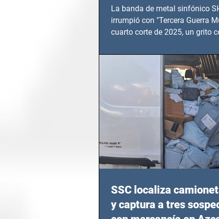
TERCERA GUERRA M
La banda de metal sinfónico
irrumpió con "Tercera Guerra Mu
cuarto corte de 2025, un grito c
calvario de niños, adolescentes
en epicentros bélicos.
SSC localiza camionet
y captura a tres sosp