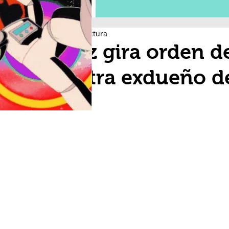
1 min de lectura
Juez gira orden d
contra exdueño d