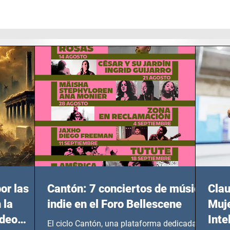
or las
Cantón: 7 conciertos de música
Clau
 la
indie en el Foro Bellescene
Muje
ideo
Inte
El ciclo Cantón, una plataforma dedicada a