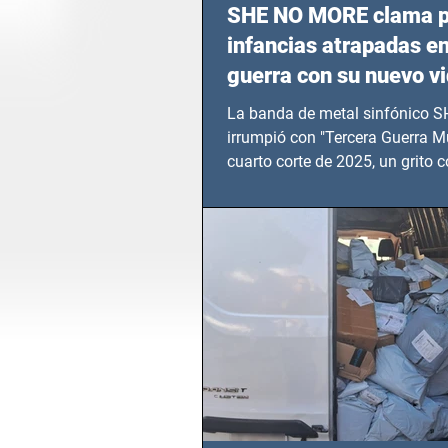
SHE NO MORE clama p
infancias atrapadas en
guerra con su nuevo v
TERCERA GUERRA M
La banda de metal sinfónico
irrumpió con "Tercera Guerra Mu
cuarto corte de 2025, un grito c
calvario de niños, adolescentes
en epicentros bélicos.