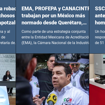
a robada
EMA, PROFEPA y CANACINTRA
SSC 
echosos
trabajan por un México más
ante
apotzalco
normado desde Querétaro,
homi
Hidalgo y BCS
a y al
Como parte de una estrategia conjunta
Un ho
 de
entre la Entidad Mexicana de Acreditación
respo
etaría de
(EMA), la Cámara Nacional de la Industria
de 51 
de...
Benito