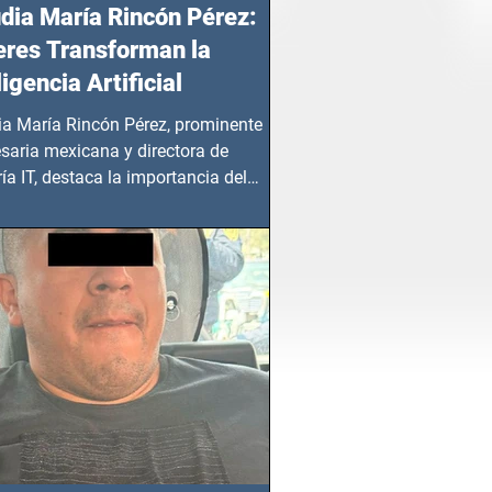
dia María Rincón Pérez:
res Transforman la
ligencia Artificial
ia María Rincón Pérez, prominente
saria mexicana y directora de
ía IT, destaca la importancia del
azgo femenino en este sector