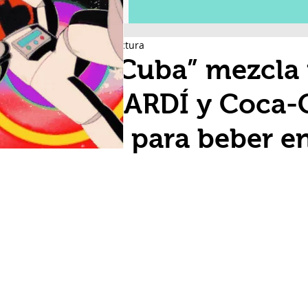
2 min de lectura
“La Cuba” mezcla 
BACARDÍ y Coca-C
lista para beber 