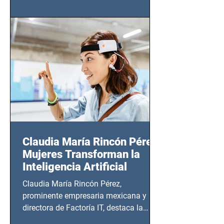
(Zempoala 90, Narvarte Oriente,
CDMX), todos los miércoles a partir del
14 de agosto al 25 de septiembre, a las
20:00 horas.
Claudia María Rincón Pérez:
Mujeres Transforman la
Inteligencia Artificial
Claudia María Rincón Pérez,
prominente empresaria mexicana y
directora de Factoría IT, destaca la
importancia del liderazgo femenino en