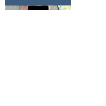
SSC detiene a hombre con
antecedentes penales tras
homicidio en Benito Juárez
Un hombre señalado como presunto
responsable del asesinato de un
ciudadano de 51 años en la colonia
Álamos, alcaldía Benito Juárez, fue...