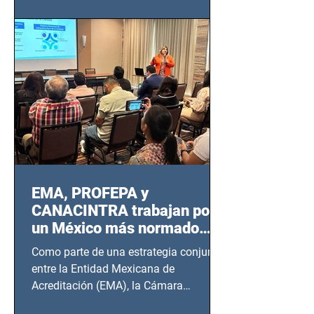
EMA, PROFEPA y
CANACINTRA trabajan por
un México más normado
desde Querétaro, Hidalgo y
Como parte de una estrategia conjunta
BCS
entre la Entidad Mexicana de
Acreditación (EMA), la Cámara
Nacional de la Industria de...