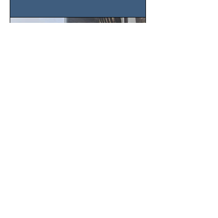
este sector
SSC localiza camioneta
robada y captura a tres
sospechosos con mercancía
en Azcapotzalco
Gracias a una denuncia oportuna y al
monitoreo de las videocámaras de
seguridad, elementos de la Secretaría
de Seguridad Ciudadana (SSC)...