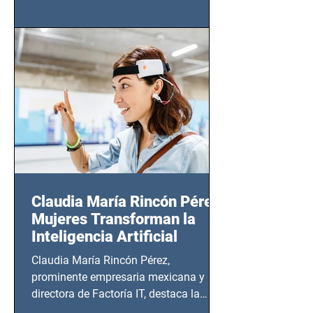
tendrá lugar en el Foro Bellescene
(Zempoala 90, Narvarte Oriente,
CDMX), todos los miércoles a partir del
14 de agosto al 25 de septiembre, a las
20:00 horas.
Claudia María Rincón Pérez:
Mujeres Transforman la
Inteligencia Artificial
Claudia María Rincón Pérez,
prominente empresaria mexicana y
directora de Factoría IT, destaca la
importancia del liderazgo femenino en