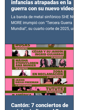
infancias atrapadas en la
guerra con su nuevo video
TERCERA GUERRA
La banda de metal sinfónico SHE NO
MUNDIAL
MORE irrumpió con "Tercera Guerra
Mundial", su cuarto corte de 2025, un
grito contra el calvario de niños,
adolescentes y mujeres en epicentros
bélicos.
Cantón: 7 conciertos de