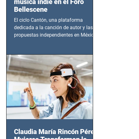
música indie en el Foro
Bellescene
El ciclo Cantón, una plataforma
dedicada a la canción de autor y las
propuestas independientes en México,
tendrá lugar en el Foro Bellescene
(Zempoala 90, Narvarte Oriente,
CDMX), todos los miércoles a partir del
14 de agosto al 25 de septiembre, a las
20:00 horas.
Claudia María Rincón Pérez: