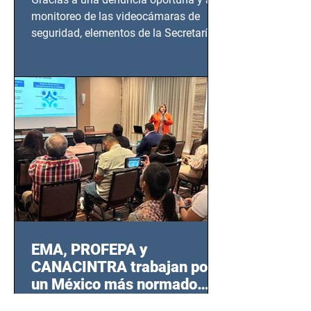
monitoreo de las videocámaras de
seguridad, elementos de la Secretaría
de Seguridad Ciudadana (SSC)...
EMA, PROFEPA y
CANACINTRA trabajan por
un México más normado
desde Querétaro, Hidalgo y
Como parte de una estrategia conjunta