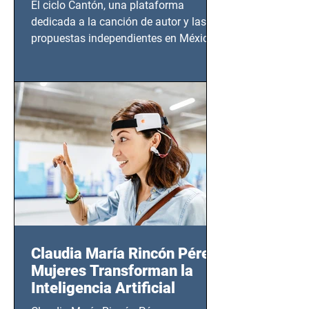
El ciclo Cantón, una plataforma
dedicada a la canción de autor y las
propuestas independientes en México,
tendrá lugar en el Foro Bellescene
(Zempoala 90, Narvarte Oriente,
CDMX), todos los miércoles a partir del
14 de agosto al 25 de septiembre, a las
20:00 horas.
Claudia María Rincón Pérez:
Mujeres Transforman la
Inteligencia Artificial