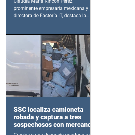
Claudia María Rincón Pérez,
prominente empresaria mexicana y
directora de Factoría IT, destaca la
importancia del liderazgo femenino en
este sector
SSC localiza camioneta
robada y captura a tres
sospechosos con mercancía
en Azcapotzalco
Gracias a una denuncia oportuna y al