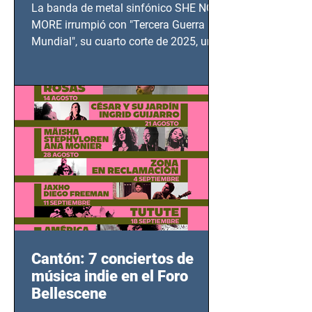
TERCERA GUERRA
La banda de metal sinfónico SHE NO
MUNDIAL
MORE irrumpió con "Tercera Guerra
Mundial", su cuarto corte de 2025, un
grito contra el calvario de niños,
adolescentes y mujeres en epicentros
bélicos.
Cantón: 7 conciertos de
música indie en el Foro
Bellescene