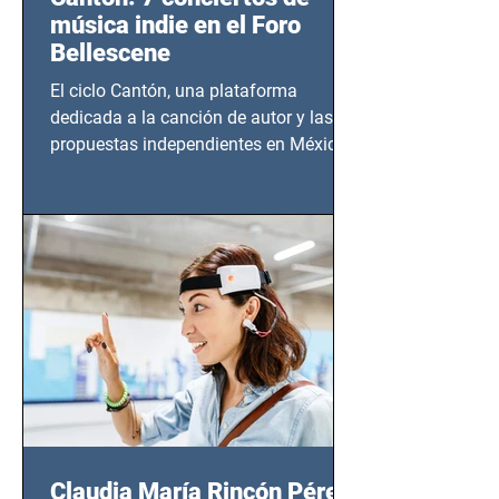
música indie en el Foro
Bellescene
El ciclo Cantón, una plataforma
dedicada a la canción de autor y las
propuestas independientes en México,
tendrá lugar en el Foro Bellescene
(Zempoala 90, Narvarte Oriente,
CDMX), todos los miércoles a partir del
14 de agosto al 25 de septiembre, a las
20:00 horas.
Claudia María Rincón Pérez: