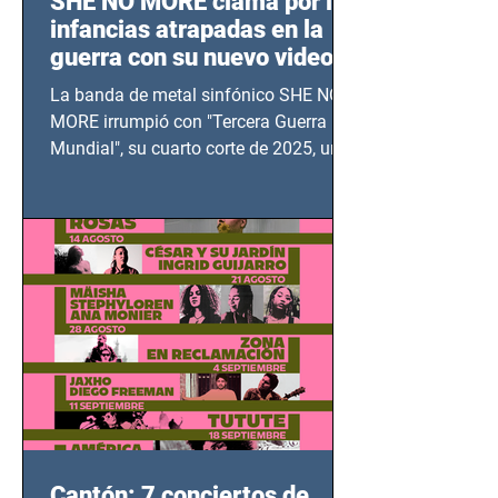
SHE NO MORE clama por las
infancias atrapadas en la
guerra con su nuevo video
TERCERA GUERRA
La banda de metal sinfónico SHE NO
MUNDIAL
MORE irrumpió con "Tercera Guerra
Mundial", su cuarto corte de 2025, un
grito contra el calvario de niños,
adolescentes y mujeres en epicentros
bélicos.
Cantón: 7 conciertos de