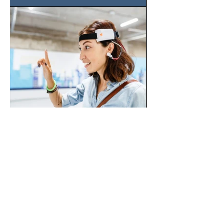
CDMX), todos los miércoles a partir del
14 de agosto al 25 de septiembre, a las
20:00 horas.
Claudia María Rincón Pérez:
Mujeres Transforman la
Inteligencia Artificial
Claudia María Rincón Pérez,
prominente empresaria mexicana y
directora de Factoría IT, destaca la
importancia del liderazgo femenino en
este sector