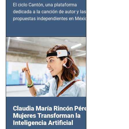
El ciclo Cantón, una plataforma
dedicada a la canción de autor y las
propuestas independientes en México,
tendrá lugar en el Foro Bellescene
(Zempoala 90, Narvarte Oriente,
CDMX), todos los miércoles a partir del
14 de agosto al 25 de septiembre, a las
20:00 horas.
Claudia María Rincón Pérez:
Mujeres Transforman la
Inteligencia Artificial