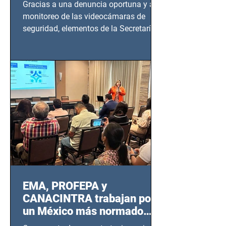
Gracias a una denuncia oportuna y al
monitoreo de las videocámaras de
seguridad, elementos de la Secretaría
de Seguridad Ciudadana (SSC)...
EMA, PROFEPA y
CANACINTRA trabajan por
un México más normado
desde Querétaro, Hidalgo y