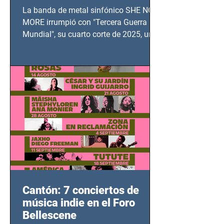
TERCERA GUERRA
La banda de metal sinfónico SHE NO
MUNDIAL
MORE irrumpió con "Tercera Guerra
Mundial", su cuarto corte de 2025, un
grito contra el calvario de niños,
adolescentes y mujeres en epicentros
bélicos.
Cantón: 7 conciertos de
música indie en el Foro
Bellescene