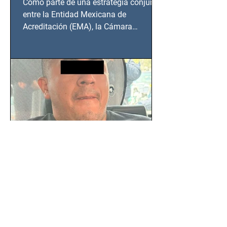
Como parte de una estrategia conjunta
BCS
entre la Entidad Mexicana de
Acreditación (EMA), la Cámara
Nacional de la Industria de...
SSC detiene a hombre con
antecedentes penales tras
homicidio en Benito Juárez