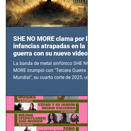
SHE NO MORE clama por las
infancias atrapadas en la
guerra con su nuevo video
TERCERA GUERRA
La banda de metal sinfónico SHE NO
MUNDIAL
MORE irrumpió con "Tercera Guerra
Mundial", su cuarto corte de 2025, un
grito contra el calvario de niños,
adolescentes y mujeres en epicentros
bélicos.