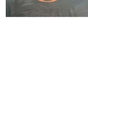
SSC detiene a hombre con
antecedentes penales tras
homicidio en Benito Juárez
Un hombre señalado como presunto
responsable del asesinato de un
ciudadano de 51 años en la colonia
Álamos, alcaldía Benito Juárez, fue...