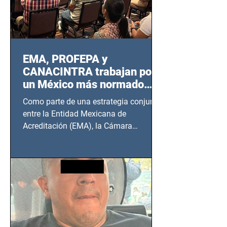
EMA, PROFEPA y
CANACINTRA trabajan por
un México más normado
desde Querétaro, Hidalgo y
Como parte de una estrategia conjunta
BCS
entre la Entidad Mexicana de
Acreditación (EMA), la Cámara
Nacional de la Industria de...