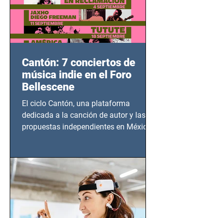
Cantón: 7 conciertos de
música indie en el Foro
Bellescene
El ciclo Cantón, una plataforma
dedicada a la canción de autor y las
propuestas independientes en México,
tendrá lugar en el Foro Bellescene
(Zempoala 90, Narvarte Oriente,
CDMX), todos los miércoles a partir del
14 de agosto al 25 de septiembre, a las
20:00 horas.