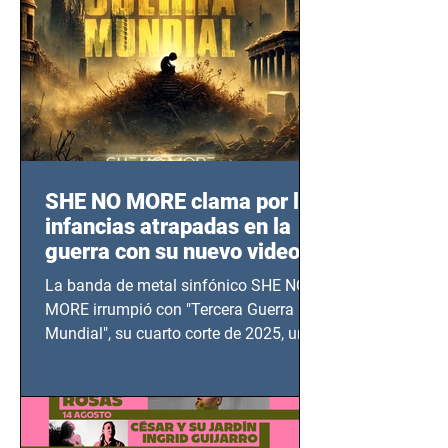
SHE NO MORE clama por las
infancias atrapadas en la
guerra con su nuevo video
TERCERA GUERRA
La banda de metal sinfónico SHE NO
MUNDIAL
MORE irrumpió con "Tercera Guerra
Mundial", su cuarto corte de 2025, un
grito contra el calvario de niños,
adolescentes y mujeres en epicentros
bélicos.