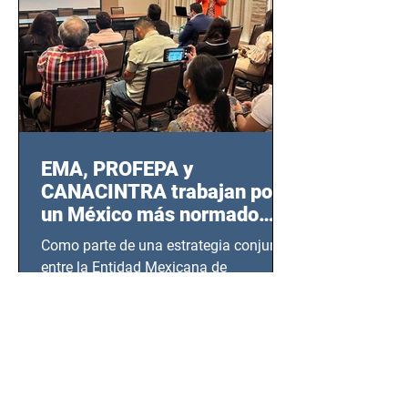
EMA, PROFEPA y
CANACINTRA trabajan por
un México más normado
desde Querétaro, Hidalgo y
Como parte de una estrategia conjunta
BCS
entre la Entidad Mexicana de
Acreditación (EMA), la Cámara
Nacional de la Industria de...