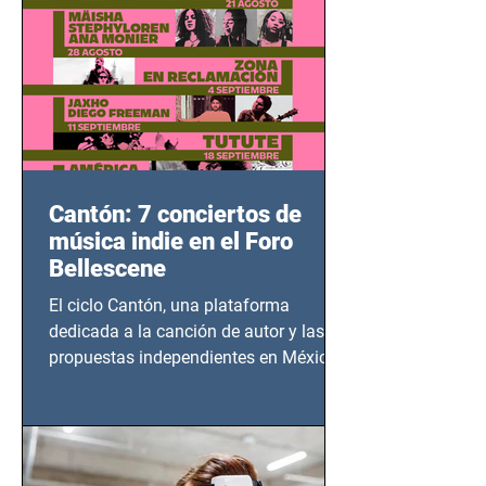
Cantón: 7 conciertos de
música indie en el Foro
Bellescene
El ciclo Cantón, una plataforma
dedicada a la canción de autor y las
propuestas independientes en México,
tendrá lugar en el Foro Bellescene
(Zempoala 90, Narvarte Oriente,
CDMX), todos los miércoles a partir del
14 de agosto al 25 de septiembre, a las