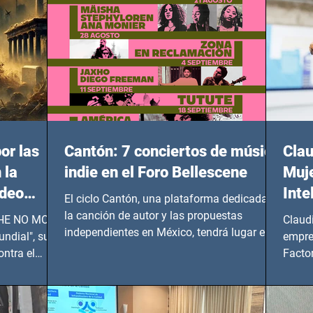
or las
Cantón: 7 conciertos de música
Clau
 la
indie en el Foro Bellescene
Muje
ideo
Inte
El ciclo Cantón, una plataforma dedicada a
UNDIAL
la canción de autor y las propuestas
 SHE NO MORE
Claud
independientes en México, tendrá lugar en el
ndial", su
empre
Foro Bellescene (Zempoala 90, Narvarte
ontra el
Factor
Oriente, CDMX), todos los miércoles a partir
 y mujeres
lider
del 14 de agosto al 25 de septiembre, a las
20:00 horas.