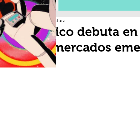
2 min de lectura
México debuta en 
los mercados eme