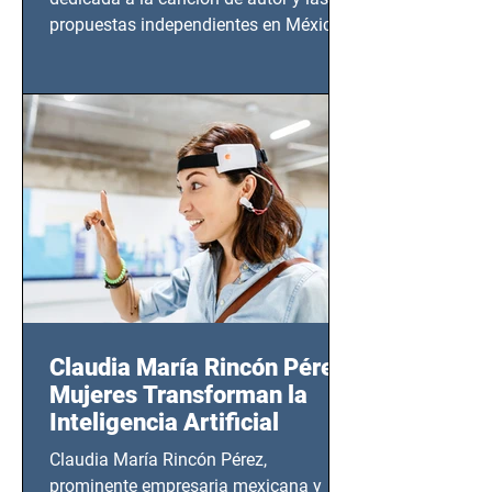
propuestas independientes en México,
tendrá lugar en el Foro Bellescene
(Zempoala 90, Narvarte Oriente,
CDMX), todos los miércoles a partir del
14 de agosto al 25 de septiembre, a las
20:00 horas.
Claudia María Rincón Pérez:
Mujeres Transforman la
Inteligencia Artificial
Claudia María Rincón Pérez,
prominente empresaria mexicana y