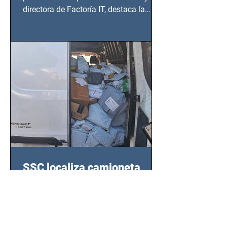
directora de Factoría IT, destaca la
importancia del liderazgo femenino en
este sector
SSC localiza camioneta
robada y captura a tres
sospechosos con mercancía
en Azcapotzalco
Gracias a una denuncia oportuna y al
monitoreo de las videocámaras de