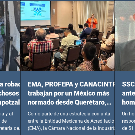
20:00 horas.
a robada
EMA, PROFEPA y CANACINTRA
SSC 
echosos
trabajan por un México más
ante
apotzalco
normado desde Querétaro,
homi
Hidalgo y BCS
a y al
Como parte de una estrategia conjunta
Un ho
 de
entre la Entidad Mexicana de Acreditación
respo
etaría de
(EMA), la Cámara Nacional de la Industria
de 51 