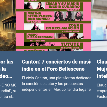
or las
Cantón: 7 conciertos de música
Clau
 la
indie en el Foro Bellescene
Muje
ideo
Inte
El ciclo Cantón, una plataforma dedicada a
UNDIAL
la canción de autor y las propuestas
 SHE NO MORE
Claud
independientes en México, tendrá lugar en el
ndial", su
empre
Foro Bellescene (Zempoala 90, Narvarte
ontra el
Factor
Oriente, CDMX), todos los miércoles a partir
 y mujeres
lider
del 14 de agosto al 25 de septiembre, a las