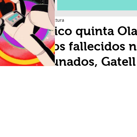
2 min de lectura
México quinta Ola
de los fallecidos 
vacunados, Gatell