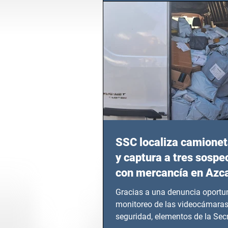
en epicentros bélicos.
SSC localiza camionet
y captura a tres sosp
con mercancía en Azc
Gracias a una denuncia oportun
monitoreo de las videocámaras
seguridad, elementos de la Secr