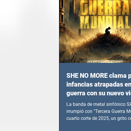
SHE NO MORE clama p
infancias atrapadas en
guerra con su nuevo v
TERCERA GUERRA M
La banda de metal sinfónico
irrumpió con "Tercera Guerra Mu
cuarto corte de 2025, un grito c
calvario de niños, adolescentes