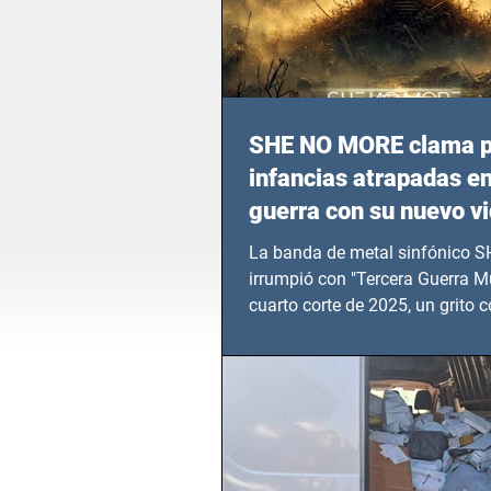
SHE NO MORE clama p
infancias atrapadas en
guerra con su nuevo v
TERCERA GUERRA M
La banda de metal sinfónico
irrumpió con "Tercera Guerra Mu
cuarto corte de 2025, un grito c
calvario de niños, adolescentes
en epicentros bélicos.