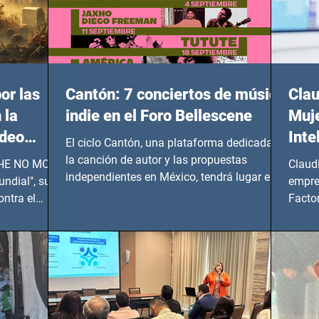
or las
Cantón: 7 conciertos de música
Clau
 la
indie en el Foro Bellescene
Muje
ideo
Inte
El ciclo Cantón, una plataforma dedicada a
UNDIAL
la canción de autor y las propuestas
 SHE NO MORE
Claud
independientes en México, tendrá lugar en el
ndial", su
empre
Foro Bellescene (Zempoala 90, Narvarte
ontra el
Factor
Oriente, CDMX), todos los miércoles a partir
 y mujeres
lider
del 14 de agosto al 25 de septiembre, a las
20:00 horas.