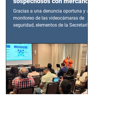
sospechosos con mercancía
en Azcapotzalco
Gracias a una denuncia oportuna y al
monitoreo de las videocámaras de
seguridad, elementos de la Secretaría
de Seguridad Ciudadana (SSC)...
EMA, PROFEPA y
CANACINTRA trabajan por
un México más normado