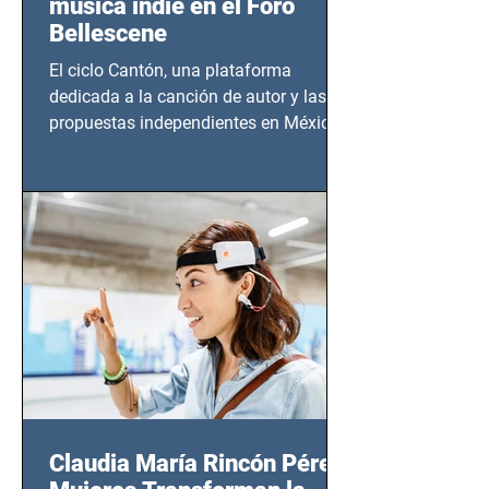
música indie en el Foro
Bellescene
El ciclo Cantón, una plataforma
dedicada a la canción de autor y las
propuestas independientes en México,
tendrá lugar en el Foro Bellescene
(Zempoala 90, Narvarte Oriente,
CDMX), todos los miércoles a partir del
14 de agosto al 25 de septiembre, a las
20:00 horas.
Claudia María Rincón Pérez: