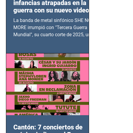
infancias atrapadas en la
guerra con su nuevo video
TERCERA GUERRA
La banda de metal sinfónico SHE NO
MUNDIAL
MORE irrumpió con "Tercera Guerra
Mundial", su cuarto corte de 2025, un
grito contra el calvario de niños,
adolescentes y mujeres en epicentros
bélicos.
Cantón: 7 conciertos de