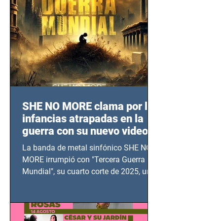
SHE NO MORE clama por las
infancias atrapadas en la
guerra con su nuevo video
TERCERA GUERRA
La banda de metal sinfónico SHE NO
MUNDIAL
MORE irrumpió con "Tercera Guerra
Mundial", su cuarto corte de 2025, un
grito contra el calvario de niños,
adolescentes y mujeres en epicentros
bélicos.