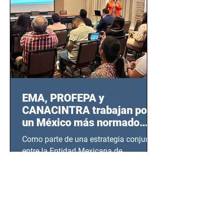
EMA, PROFEPA y
CANACINTRA trabajan por
un México más normado
desde Querétaro, Hidalgo y
Como parte de una estrategia conjunta
BCS
entre la Entidad Mexicana de
Acreditación (EMA), la Cámara
Nacional de la Industria de...