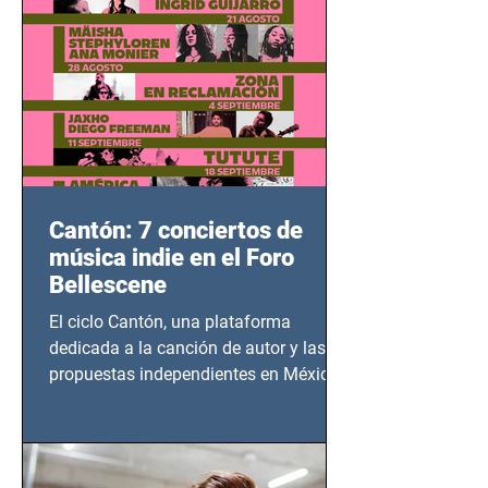
Cantón: 7 conciertos de
música indie en el Foro
Bellescene
El ciclo Cantón, una plataforma
dedicada a la canción de autor y las
propuestas independientes en México,
tendrá lugar en el Foro Bellescene
(Zempoala 90, Narvarte Oriente,
CDMX), todos los miércoles a partir del
14 de agosto al 25 de septiembre, a las