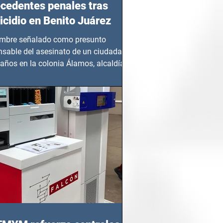
cedentes penales tras
cidio en Benito Juárez
mbre señalado como presunto
nsable del asesinato de un ciudadano
años en la colonia Álamos, alcaldía
 Juárez, fue...