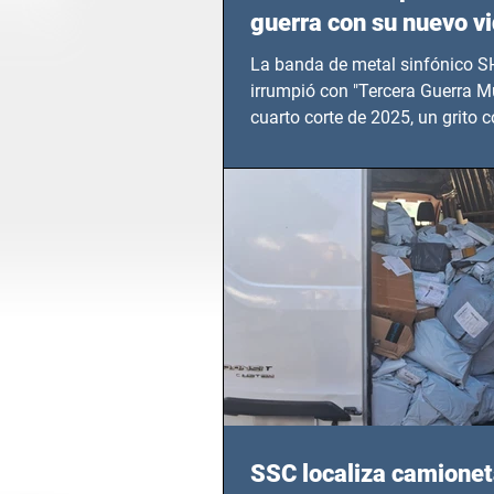
guerra con su nuevo v
TERCERA GUERRA M
La banda de metal sinfónico
irrumpió con "Tercera Guerra Mu
cuarto corte de 2025, un grito c
calvario de niños, adolescentes
en epicentros bélicos.
SSC localiza camionet