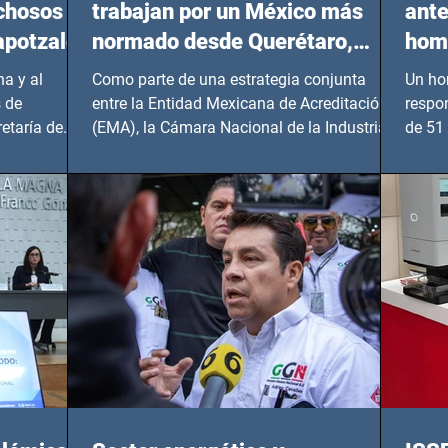
echosos
trabajan por un México más
ante
apotzalco
normado desde Querétaro,
homi
Hidalgo y BCS
a y al
Como parte de una estrategia conjunta
Un ho
 de
entre la Entidad Mexicana de Acreditación
respo
etaría de
(EMA), la Cámara Nacional de la Industria
de 51 
de...
Benito