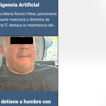
ligencia Artificial
ia María Rincón Pérez, prominente
saria mexicana y directora de
ía IT, destaca la importancia del
azgo femenino en este sector
detiene a hombre con