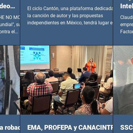
ideo
Inte
El ciclo Cantón, una plataforma dedicada a
UNDIAL
la canción de autor y las propuestas
 SHE NO MORE
Claud
independientes en México, tendrá lugar en el
ndial", su
empre
Foro Bellescene (Zempoala 90, Narvarte
ontra el
Factor
Oriente, CDMX), todos los miércoles a partir
 y mujeres
lider
del 14 de agosto al 25 de septiembre, a las
20:00 horas.
a robada
EMA, PROFEPA y CANACINTRA
SSC 