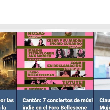
or las
Cantón: 7 conciertos de música
Clau
 la
indie en el Foro Bellescene
Muje