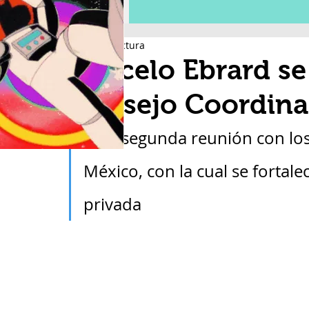
2 min de lectura
Marcelo Ebrard se
Consejo Coordina
Es la segunda reunión con los
México, con la cual se fortalec
privada