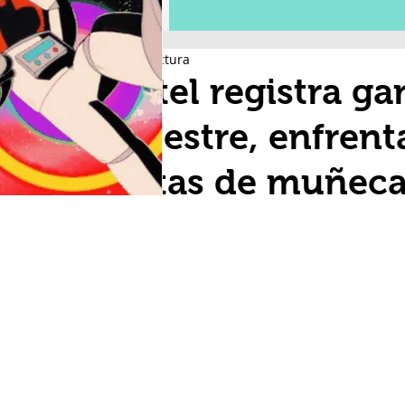
2 min de lectura
Mattel registra g
trimestre, enfrent
ventas de muñeca