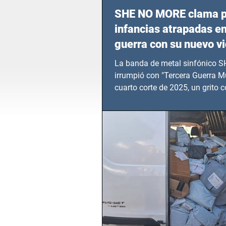
SHE NO MORE clama p
infancias atrapadas en
guerra con su nuevo v
TERCERA GUERRA M
La banda de metal sinfónico
irrumpió con "Tercera Guerra Mu
cuarto corte de 2025, un grito c
calvario de niños, adolescentes
en epicentros bélicos.