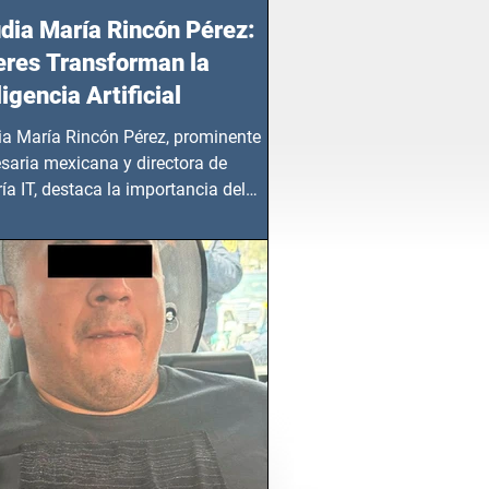
dia María Rincón Pérez:
res Transforman la
ligencia Artificial
ia María Rincón Pérez, prominente
saria mexicana y directora de
ía IT, destaca la importancia del
azgo femenino en este sector