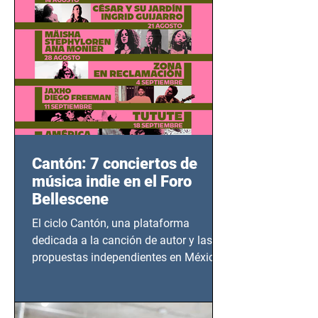
Cantón: 7 conciertos de
música indie en el Foro
Bellescene
El ciclo Cantón, una plataforma
dedicada a la canción de autor y las
propuestas independientes en México,
tendrá lugar en el Foro Bellescene
(Zempoala 90, Narvarte Oriente,
CDMX), todos los miércoles a partir del