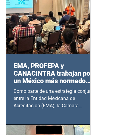
EMA, PROFEPA y
CANACINTRA trabajan por
un México más normado
desde Querétaro, Hidalgo y
Como parte de una estrategia conjunta
BCS
entre la Entidad Mexicana de
Acreditación (EMA), la Cámara
Nacional de la Industria de...