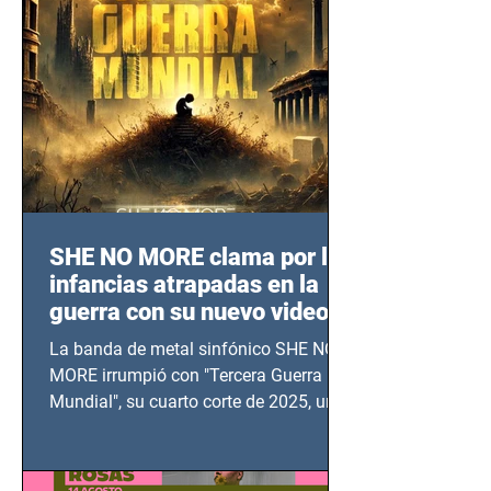
SHE NO MORE clama por las
infancias atrapadas en la
guerra con su nuevo video
TERCERA GUERRA
La banda de metal sinfónico SHE NO
MUNDIAL
MORE irrumpió con "Tercera Guerra
Mundial", su cuarto corte de 2025, un
grito contra el calvario de niños,
adolescentes y mujeres en epicentros
bélicos.