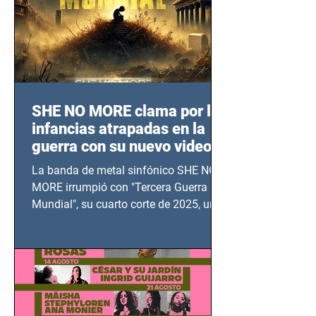
SHE NO MORE clama por las
infancias atrapadas en la
guerra con su nuevo video
TERCERA GUERRA
La banda de metal sinfónico SHE NO
MUNDIAL
MORE irrumpió con "Tercera Guerra
Mundial", su cuarto corte de 2025, un
grito contra el calvario de niños,
adolescentes y mujeres en epicentros
bélicos.