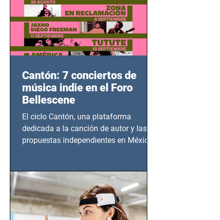
Cantón: 7 conciertos de
música indie en el Foro
Bellescene
El ciclo Cantón, una plataforma
dedicada a la canción de autor y las
propuestas independientes en México,
tendrá lugar en el Foro Bellescene
(Zempoala 90, Narvarte Oriente,
CDMX), todos los miércoles a partir del
14 de agosto al 25 de septiembre, a las
20:00 horas.