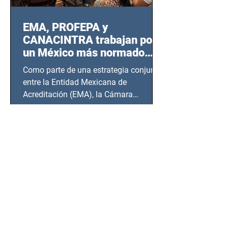
EMA, PROFEPA y
CANACINTRA trabajan por
un México más normado
desde Querétaro, Hidalgo y
Como parte de una estrategia conjunta
BCS
entre la Entidad Mexicana de
Acreditación (EMA), la Cámara
Nacional de la Industria de...