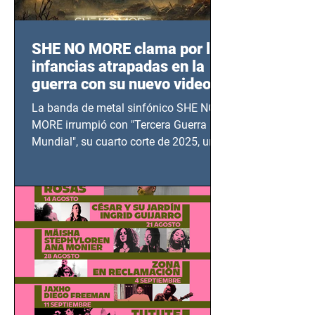
SHE NO MORE clama por las
infancias atrapadas en la
guerra con su nuevo video
TERCERA GUERRA
La banda de metal sinfónico SHE NO
MUNDIAL
MORE irrumpió con "Tercera Guerra
Mundial", su cuarto corte de 2025, un
grito contra el calvario de niños,
adolescentes y mujeres en epicentros
bélicos.