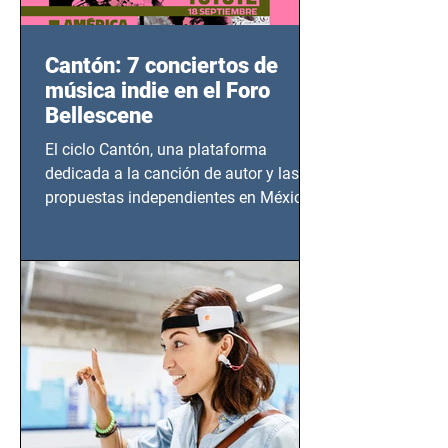
Cantón: 7 conciertos de
música indie en el Foro
Bellescene
El ciclo Cantón, una plataforma
dedicada a la canción de autor y las
propuestas independientes en México,
tendrá lugar en el Foro Bellescene
(Zempoala 90, Narvarte Oriente,
CDMX), todos los miércoles a partir del
14 de agosto al 25 de septiembre, a las
20:00 horas.