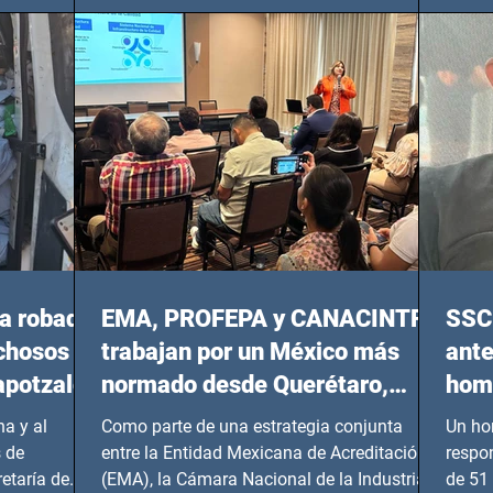
del 14 de agosto al 25 de septiembre, a las
20:00 horas.
a robada
EMA, PROFEPA y CANACINTRA
SSC 
echosos
trabajan por un México más
ante
apotzalco
normado desde Querétaro,
homi
Hidalgo y BCS
a y al
Como parte de una estrategia conjunta
Un ho
 de
entre la Entidad Mexicana de Acreditación
respo
etaría de
(EMA), la Cámara Nacional de la Industria
de 51 