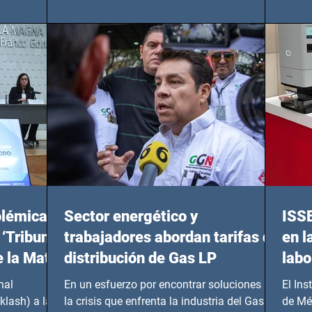
de...
Benito
olémicas
Sector energético y
ISS
 ‘Tribunal
trabajadores abordan tarifas de
en l
e la Mata
distribución de Gas LP
labo
nal
En un esfuerzo por encontrar soluciones a
El Ins
klash) a las
la crisis que enfrenta la industria del Gas LP,
de Mé