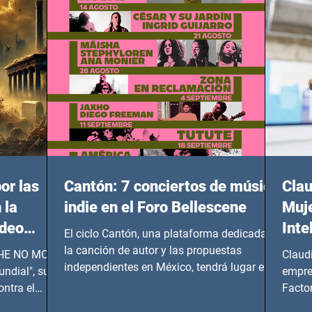
or las
Cantón: 7 conciertos de música
Clau
 la
indie en el Foro Bellescene
Muje
ideo
Inte
El ciclo Cantón, una plataforma dedicada a
UNDIAL
la canción de autor y las propuestas
 SHE NO MORE
Claud
independientes en México, tendrá lugar en el
ndial", su
empre
Foro Bellescene (Zempoala 90, Narvarte
ontra el
Factor
Oriente, CDMX), todos los miércoles a partir
 y mujeres
lider