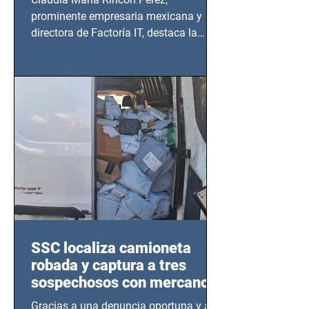
prominente empresaria mexicana y
directora de Factoría IT, destaca la
importancia del liderazgo femenino en
este sector
SSC localiza camioneta
robada y captura a tres
sospechosos con mercancía
en Azcapotzalco
Gracias a una denuncia oportuna y al