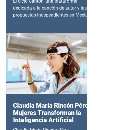
El ciclo Cantón, una plataforma
dedicada a la canción de autor y las
propuestas independientes en México,
tendrá lugar en el Foro Bellescene
(Zempoala 90, Narvarte Oriente,
CDMX), todos los miércoles a partir del
14 de agosto al 25 de septiembre, a las
20:00 horas.
Claudia María Rincón Pérez:
Mujeres Transforman la
Inteligencia Artificial
Claudia María Rincón Pérez,