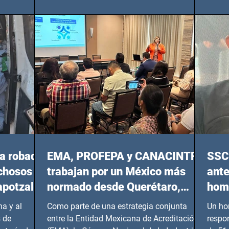
Oriente, CDMX), todos los miércoles a partir
 y mujeres
lider
del 14 de agosto al 25 de septiembre, a las
20:00 horas.
a robada
EMA, PROFEPA y CANACINTRA
SSC 
echosos
trabajan por un México más
ante
apotzalco
normado desde Querétaro,
homi
Hidalgo y BCS
a y al
Como parte de una estrategia conjunta
Un ho
 de
entre la Entidad Mexicana de Acreditación
respo