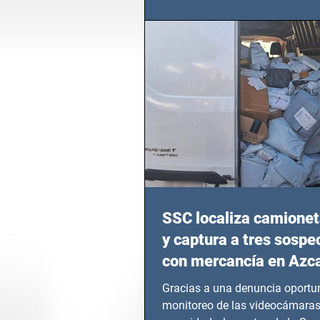
calvario de niños, adolescentes
en epicentros bélicos.
SSC localiza camionet
y captura a tres sosp
con mercancía en Azc
Gracias a una denuncia oportun
monitoreo de las videocámaras