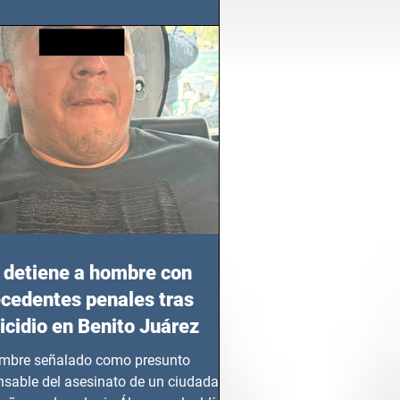
azgo femenino en este sector
detiene a hombre con
cedentes penales tras
cidio en Benito Juárez
mbre señalado como presunto
nsable del asesinato de un ciudadano