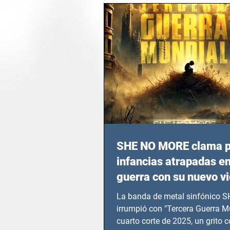
SHE NO MORE clama p
infancias atrapadas en
guerra con su nuevo v
TERCERA GUERRA M
La banda de metal sinfónico
irrumpió con "Tercera Guerra Mu
cuarto corte de 2025, un grito c