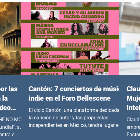
or las
Cantón: 7 conciertos de música
Clau
 la
indie en el Foro Bellescene
Muje
ideo
Inte
El ciclo Cantón, una plataforma dedicada a
UNDIAL
la canción de autor y las propuestas
 SHE NO MORE
Claud
independientes en México, tendrá lugar en el
ndial", su
empre
Foro Bellescene (Zempoala 90, Narvarte
ontra el
Factor