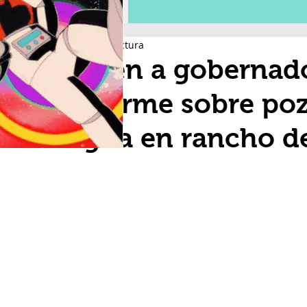
2 min de lectura
Piden a gobernad
informe sobre poz
agua en rancho d