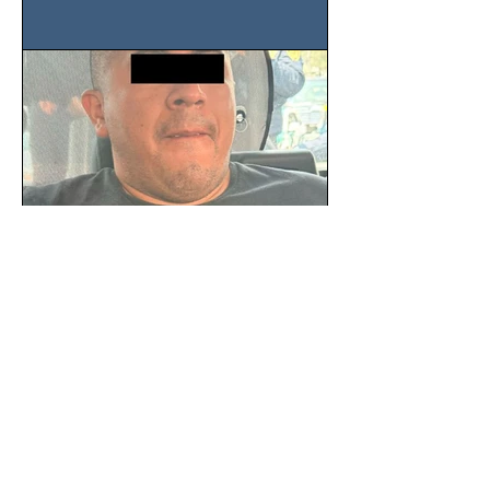
Nacional de la Industria de...
SSC detiene a hombre con
antecedentes penales tras
homicidio en Benito Juárez
Un hombre señalado como presunto
responsable del asesinato de un
ciudadano de 51 años en la colonia