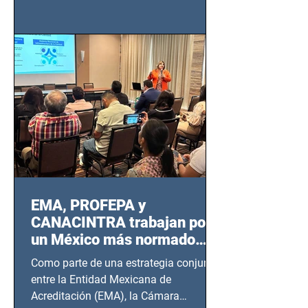
de Seguridad Ciudadana (SSC)...
EMA, PROFEPA y
CANACINTRA trabajan por
un México más normado
desde Querétaro, Hidalgo y
Como parte de una estrategia conjunta
BCS
entre la Entidad Mexicana de
Acreditación (EMA), la Cámara