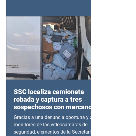
importancia del liderazgo femenino en
este sector
SSC localiza camioneta
robada y captura a tres
sospechosos con mercancía
en Azcapotzalco
Gracias a una denuncia oportuna y al
monitoreo de las videocámaras de
seguridad, elementos de la Secretaría