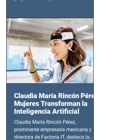
tendrá lugar en el Foro Bellescene
(Zempoala 90, Narvarte Oriente,
CDMX), todos los miércoles a partir del
14 de agosto al 25 de septiembre, a las
20:00 horas.
Claudia María Rincón Pérez:
Mujeres Transforman la
Inteligencia Artificial
Claudia María Rincón Pérez,
prominente empresaria mexicana y
directora de Factoría IT, destaca la