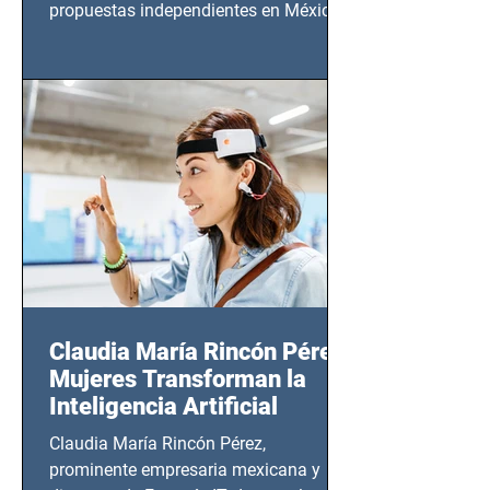
propuestas independientes en México,
tendrá lugar en el Foro Bellescene
(Zempoala 90, Narvarte Oriente,
CDMX), todos los miércoles a partir del
14 de agosto al 25 de septiembre, a las
20:00 horas.
Claudia María Rincón Pérez:
Mujeres Transforman la
Inteligencia Artificial
Claudia María Rincón Pérez,
prominente empresaria mexicana y