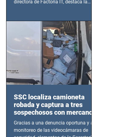
directora de Factoría IT, destaca la
importancia del liderazgo femenino en
este sector
SSC localiza camioneta
robada y captura a tres
sospechosos con mercancía
en Azcapotzalco
Gracias a una denuncia oportuna y al
monitoreo de las videocámaras de