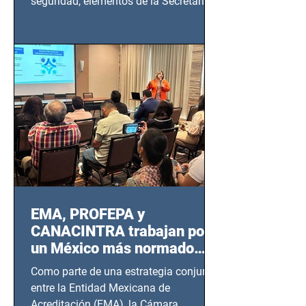
seguridad, elementos de la Secretaría
de Seguridad Ciudadana (SSC)...
EMA, PROFEPA y
CANACINTRA trabajan por
un México más normado
desde Querétaro, Hidalgo y
Como parte de una estrategia conjunta
BCS
entre la Entidad Mexicana de
Acreditación (EMA), la Cámara