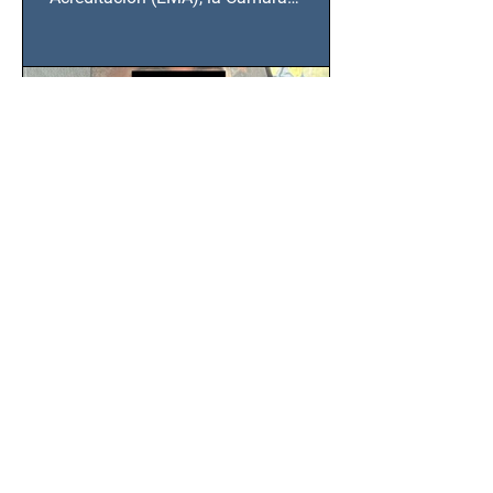
Nacional de la Industria de...
SSC detiene a hombre con
antecedentes penales tras
homicidio en Benito Juárez
Un hombre señalado como presunto
responsable del asesinato de un
ciudadano de 51 años en la colonia