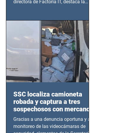
directora de Factoría IT, destaca la
importancia del liderazgo femenino en
este sector
SSC localiza camioneta
robada y captura a tres
sospechosos con mercancía
en Azcapotzalco
Gracias a una denuncia oportuna y al
monitoreo de las videocámaras de