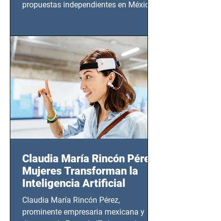
propuestas independientes en México,
tendrá lugar en el Foro Bellescene
(Zempoala 90, Narvarte Oriente,
CDMX), todos los miércoles a partir del
14 de agosto al 25 de septiembre, a las
20:00 horas.
Claudia María Rincón Pérez:
Mujeres Transforman la
Inteligencia Artificial
Claudia María Rincón Pérez,
prominente empresaria mexicana y