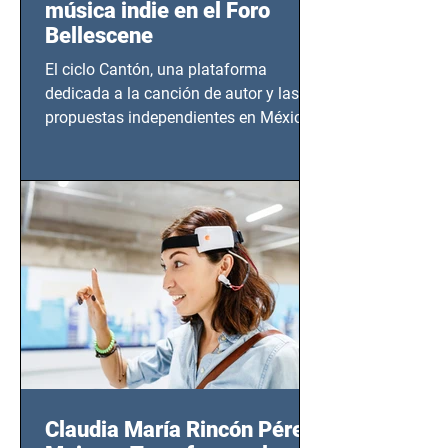
música indie en el Foro
Bellescene
El ciclo Cantón, una plataforma
dedicada a la canción de autor y las
propuestas independientes en México,
tendrá lugar en el Foro Bellescene
(Zempoala 90, Narvarte Oriente,
CDMX), todos los miércoles a partir del
14 de agosto al 25 de septiembre, a las
20:00 horas.
Claudia María Rincón Pérez: