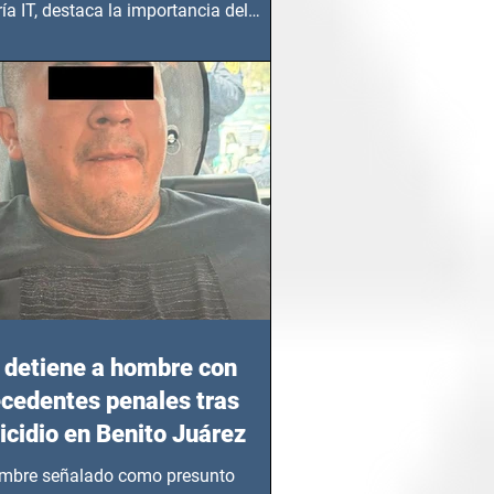
ía IT, destaca la importancia del
azgo femenino en este sector
detiene a hombre con
cedentes penales tras
cidio en Benito Juárez
mbre señalado como presunto