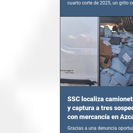
cuarto corte de 2025, un grito c
calvario de niños, adolescentes
en epicentros bélicos.
SSC localiza camionet
y captura a tres sosp
con mercancía en Azc
Gracias a una denuncia oportun