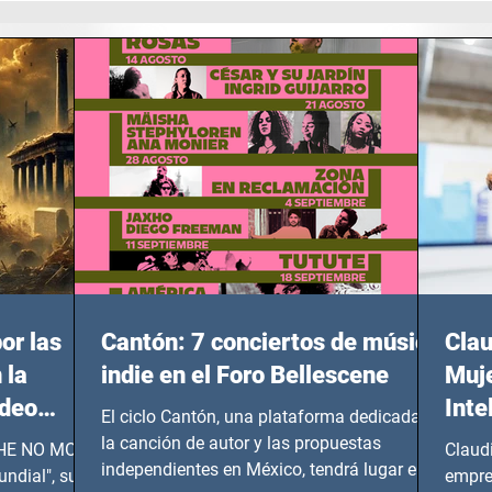
or las
Cantón: 7 conciertos de música
Clau
 la
indie en el Foro Bellescene
Muje
ideo
Inte
El ciclo Cantón, una plataforma dedicada a
UNDIAL
la canción de autor y las propuestas
 SHE NO MORE
Claud
independientes en México, tendrá lugar en el
ndial", su
empre