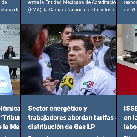
 de
entre la Entidad Mexicana de Acreditación
respo
etaría de
(EMA), la Cámara Nacional de la Industria
de 51 
de...
Benito
olémicas
Sector energético y
ISS
 ‘Tribunal
trabajadores abordan tarifas de
en l
e la Mata
distribución de Gas LP
labo