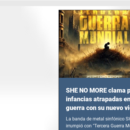
SHE NO MORE clama p
infancias atrapadas en
guerra con su nuevo v
TERCERA GUERRA M
La banda de metal sinfónico
irrumpió con "Tercera Guerra Mu