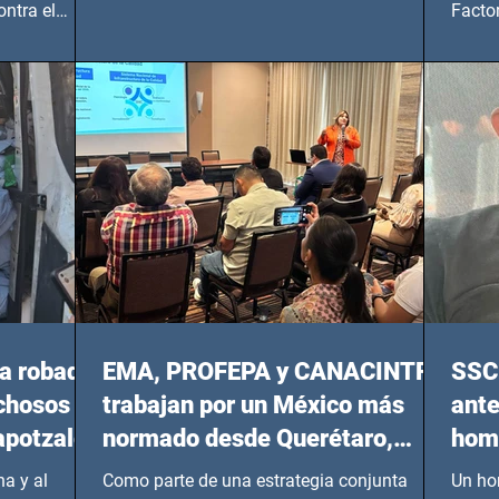
Foro Bellescene (Zempoala 90, Narvarte
ontra el
Factor
Oriente, CDMX), todos los miércoles a partir
 y mujeres
lider
del 14 de agosto al 25 de septiembre, a las
20:00 horas.
a robada
EMA, PROFEPA y CANACINTRA
SSC 
echosos
trabajan por un México más
ante
apotzalco
normado desde Querétaro,
homi
Hidalgo y BCS
a y al
Como parte de una estrategia conjunta
Un ho