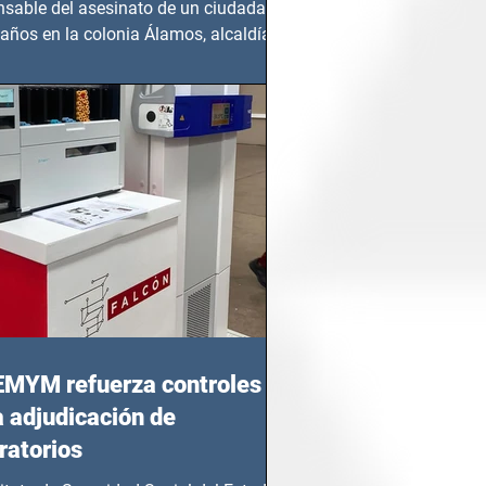
nsable del asesinato de un ciudadano
años en la colonia Álamos, alcaldía
 Juárez, fue...
EMYM refuerza controles
a adjudicación de
ratorios