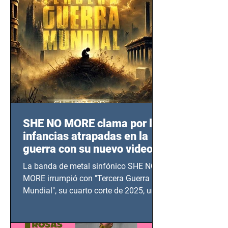
SHE NO MORE clama por las
infancias atrapadas en la
guerra con su nuevo video
TERCERA GUERRA
La banda de metal sinfónico SHE NO
MUNDIAL
MORE irrumpió con "Tercera Guerra
Mundial", su cuarto corte de 2025, un
grito contra el calvario de niños,
adolescentes y mujeres en epicentros
bélicos.