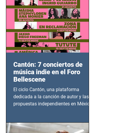
Cantón: 7 conciertos de
música indie en el Foro
Bellescene
El ciclo Cantón, una plataforma
dedicada a la canción de autor y las
propuestas independientes en México,
tendrá lugar en el Foro Bellescene
(Zempoala 90, Narvarte Oriente,
CDMX), todos los miércoles a partir del
14 de agosto al 25 de septiembre, a las