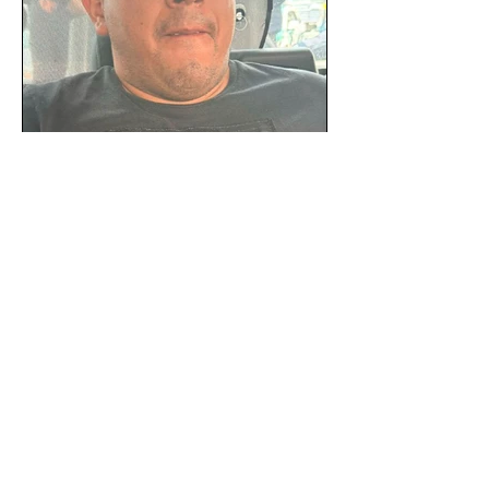
SSC detiene a hombre con
antecedentes penales tras
homicidio en Benito Juárez
Un hombre señalado como presunto
responsable del asesinato de un
ciudadano de 51 años en la colonia
Álamos, alcaldía Benito Juárez, fue...