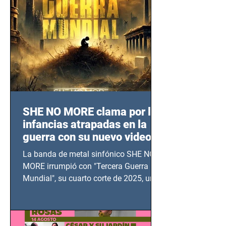
SHE NO MORE clama por las
infancias atrapadas en la
guerra con su nuevo video
TERCERA GUERRA
La banda de metal sinfónico SHE NO
MUNDIAL
MORE irrumpió con "Tercera Guerra
Mundial", su cuarto corte de 2025, un
grito contra el calvario de niños,
adolescentes y mujeres en epicentros
bélicos.