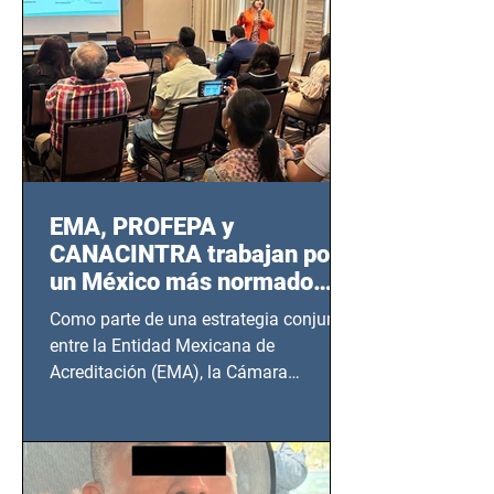
EMA, PROFEPA y
CANACINTRA trabajan por
un México más normado
desde Querétaro, Hidalgo y
Como parte de una estrategia conjunta
BCS
entre la Entidad Mexicana de
Acreditación (EMA), la Cámara
Nacional de la Industria de...